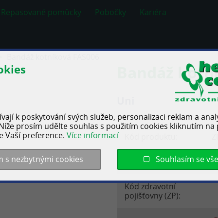
Repasované pomůcky
Pobočky
Kariéra
Bandáž kotníková FAS006
okies
Bandáž kotn
Uni
vají k poskytování svých služeb, personalizaci reklam a ana
Níže prosím udělte souhlas s použitím cookies kliknutím na p
le Vaší preference.
Více informací
Kód produktu:
Z
m s nezbytnými cookies
Souhlasím se vš
Úhrada:
P
Kód zdravotní
pojišťovny (ZP):