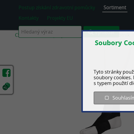
Postup získání zdravotní pomůcky
Sortiment
Kontakty
Projekty EU
Vyhledat
CS
Bandáže a pásy
Dolní končetiny
Kotník
Soubory Co
Tyto stránky použí
soubory cookies. 
s typem použití d
Souhlasí