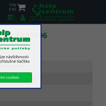
0 ks
0 Kč
0
íková FAS006
lýze návštěvnosti
říslušné tlačítko
RELAI666026A0
emi cookies
omůcka není hrazena