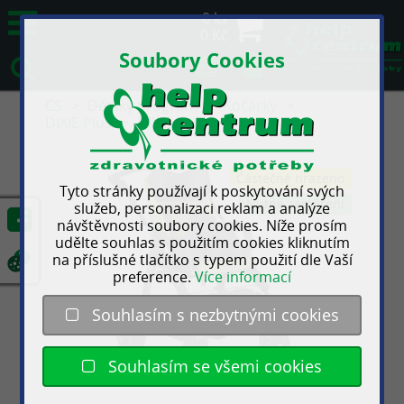
0 ks
0 Kč
Soubory Cookies
0
CS
Dětský program
Kočárky
DIXIE Plus
DIXIE Plus
Částečně hrazeno
Tyto stránky používají k poskytování svých
Nutné zaměření
služeb, personalizaci reklam a analýze
návštěvnosti soubory cookies. Níže prosím
udělte souhlas s použitím cookies kliknutím
na příslušné tlačítko s typem použití dle Vaší
preference.
Více informací
Souhlasím s nezbytnými cookies
Souhlasím se všemi cookies