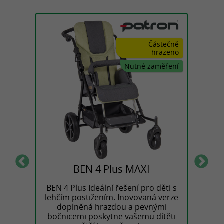
hrazeno
Částečně
hrazeno
měření
Nutné zaměření
I
BEN 4 Plus MAXI
ědčené
BEN 4 Plus Ideální řešení pro děti s
Speciá
ků řady
lehčím postižením. Inovovaná verze
hmo
kce
doplněná hrazdou a pevnými
Kom
 tvar
bočnicemi poskytne vašemu dítěti
obs