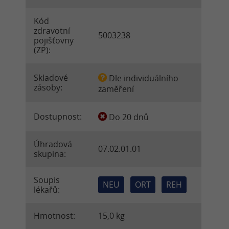
Kód
zdravotní
5003238
pojišťovny
(ZP):
Skladové
Dle individuálního
zásoby:
zaměření
Dostupnost:
Do 20 dnů
Úhradová
07.02.01.01
skupina:
Soupis
NEU
ORT
REH
lékařů:
Hmotnost:
15,0 kg