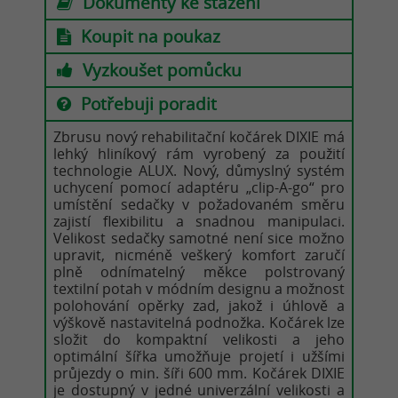
Dokumenty ke stažení
Koupit na poukaz
Vyzkoušet pomůcku
Potřebuji poradit
Zbrusu nový rehabilitační kočárek DIXIE má
lehký hliníkový rám vyrobený za použití
technologie ALUX. Nový, důmyslný systém
uchycení pomocí adaptéru „clip-A-go“ pro
umístění sedačky v požadovaném směru
zajistí flexibilitu a snadnou manipulaci.
Velikost sedačky samotné není sice možno
upravit, nicméně veškerý komfort zaručí
plně odnímatelný měkce polstrovaný
textilní potah v módním designu a možnost
polohování opěrky zad, jakož i úhlově a
výškově nastavitelná podnožka. Kočárek lze
složit do kompaktní velikosti a jeho
optimální šířka umožňuje projetí i užšími
průjezdy o min. šíři 600 mm. Kočárek DIXIE
je dostupný v jedné univerzální velikosti a