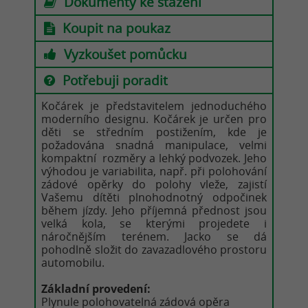
Dokumenty ke stažení
Koupit na poukaz
Vyzkoušet pomůcku
Potřebuji poradit
Kočárek je představitelem jednoduchého
moderního designu. Kočárek je určen pro
děti se středním postižením, kde je
požadována snadná manipulace, velmi
kompaktní rozměry a lehký podvozek. Jeho
výhodou je variabilita, např. při polohování
zádové opěrky do polohy vleže, zajistí
Vašemu dítěti plnohodnotný odpočinek
během jízdy. Jeho příjemná přednost jsou
velká kola, se kterými projedete i
náročnějším terénem. Jacko se dá
pohodlně složit do zavazadlového prostoru
automobilu.
Základní provedení:
Plynule polohovatelná zádová opěra