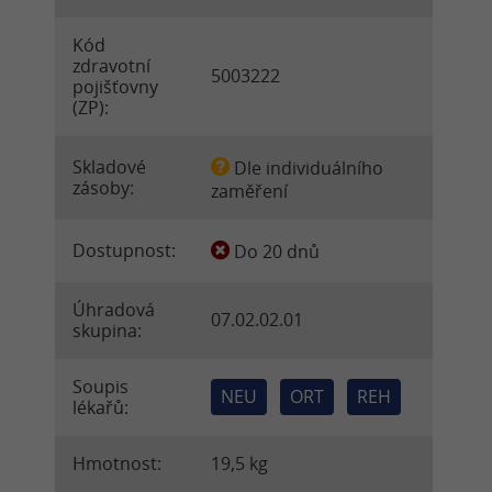
Kód
zdravotní
5003222
pojišťovny
(ZP):
Skladové
Dle individuálního
zásoby:
zaměření
Dostupnost:
Do 20 dnů
Úhradová
07.02.02.01
skupina:
Soupis
NEU
ORT
REH
lékařů:
Hmotnost:
19,5 kg