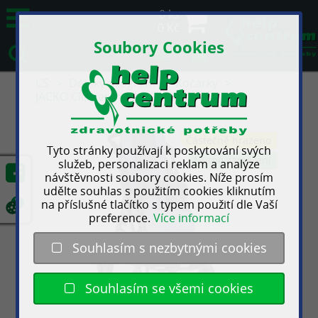
0 ks
0 Kč
Soubory Cookies
0
CS
Dětský program
Kočárky
JACKO Clipper
JACKO Clipper MAXI
Částečně hrazeno
Tyto stránky používají k poskytování svých
Nutné zaměření
služeb, personalizaci reklam a analýze
návštěvnosti soubory cookies. Níže prosím
udělte souhlas s použitím cookies kliknutím
na příslušné tlačítko s typem použití dle Vaší
preference.
Více informací
Souhlasím s nezbytnými cookies
Souhlasím se všemi cookies