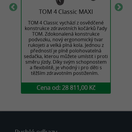
I
TOM 4 Classic MAXI
 nízkou
TOM 4 Classic vychází z osvědčené
Speciá
stí.
konstrukce zdravotních kočárků řady
hmo
ozek
TOM. Zdokonalená konstrukce
Kom
nové
podvozku, nový ergonomický tvar
obs
 nový
rukojeti a velká plná kola. Jednou z
rozh
ení,
předností je plně polohovatelná
sys
kovým
sedačka, kterou můžete umístit i proti
ergo
směru jízdy. Díky svým schopnostem
a flexibilitě, je vhodný i pro děti s
těžším zdravotním postižením.
Kč
Cena od: 28 811,00 Kč
C
Rychlé odkazy