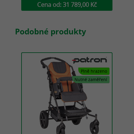
Cena od: 31 789,00 Kč
Podobné produkty
stečně
Plně hrazeno
razeno
Nutné zaměření
měření