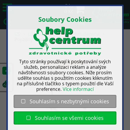
0 ks
0 Kč
Soubory Cookies
0
CS
Lůžka a matrace
Příslušenství
Pojízdný stolek L-STYLE
Tyto stránky používají k poskytování svých
služeb, personalizaci reklam a analýze
návštěvnosti soubory cookies. Níže prosím
udělte souhlas s použitím cookies kliknutím
na příslušné tlačítko s typem použití dle Vaší
preference.
Více informací
Souhlasím s nezbytnými cookies
Souhlasím se všemi cookies