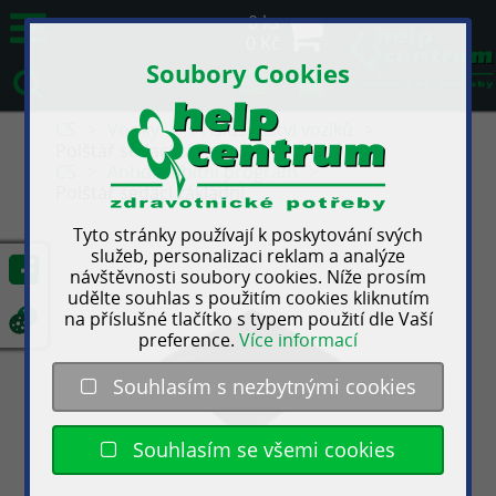
0 ks
0 Kč
Soubory Cookies
0
CS
Vozíky
Příslušenství vozíků
Polštář sedací základní
CS
Antidekubitní program
Polštář sedací základní
Tyto stránky používají k poskytování svých
služeb, personalizaci reklam a analýze
návštěvnosti soubory cookies. Níže prosím
udělte souhlas s použitím cookies kliknutím
na příslušné tlačítko s typem použití dle Vaší
preference.
Více informací
Souhlasím s nezbytnými cookies
Souhlasím se všemi cookies