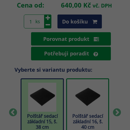
Cena od:
640,00 Kč
vč. DPH
Do košíku
Porovnat produkt
Potřebuji poradit
Vyberte si variantu produktu:
sedací
Polštář sedací
Polštář sedací
Polšt
21, š.
základní 15, š.
základní 16, š.
zákla
cm
38 cm
40 cm
4