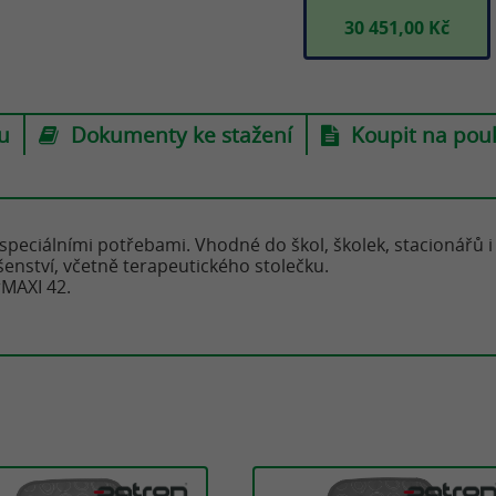
1,00 Kč
30 451,00 Kč
30 451,00 Kč
u
Dokumenty ke stažení
Koupit na pou
speciálními potřebami. Vhodné do škol, školek, stacionářů i
šenství, včetně terapeutického stolečku.
rMAXI 42.