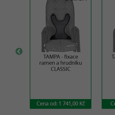
rudní
TAMPA - fixace
T
ramen a hrudníku
CLASSIC
,00 Kč
Cena od: 1 741,00 Kč
C