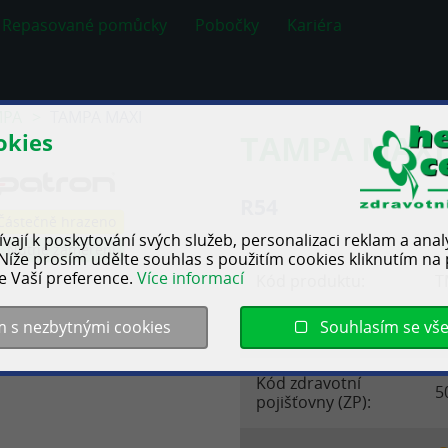
Repasované pomůcky
Pobočky
Kariéra
MPA
TAMPA MAXI
okies
TAMPA MAXI
R54
Částečně hrazeno
vají k poskytování svých služeb, personalizaci reklam a ana
Nutné zaměření
Níže prosím udělte souhlas s použitím cookies kliknutím na p
le Vaší preference.
Více informací
Kód produktu:
T
m s nezbytnými cookies
Souhlasím se vš
Úhrada:
P
Kód zdravotní
5
pojišťovny (ZP):