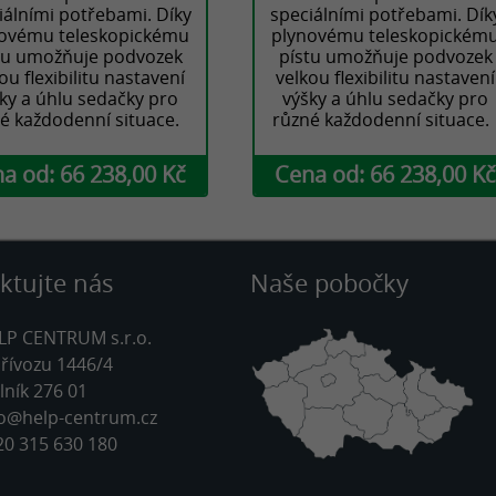
iálními potřebami. Díky
speciálními potřebami. Dík
ovému teleskopickému
plynovému teleskopickém
tu umožňuje podvozek
pístu umožňuje podvozek
ou flexibilitu nastavení
velkou flexibilitu nastavení
ky a úhlu sedačky pro
výšky a úhlu sedačky pro
é každodenní situace.
různé každodenní situace
a od: 66 238,00 Kč
Cena od: 66 238,00 K
ktujte nás
Naše pobočky
P CENTRUM s.r.o.
Přívozu 1446/4
lník 276 01
fo@help-centrum.cz
20 315 630 180