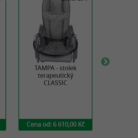
TAMPA - stolek
TAMPA
terapeutický
hlavy a
CLASSIC
výškov
stavit
S
Cena od: 6 610,00 Kč
Cena od: