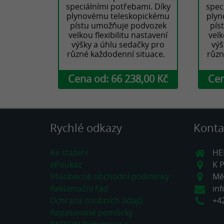
speciálními potřebami. Díky
spec
plynovému teleskopickému
plyn
pístu umožňuje podvozek
pís
velkou flexibilitu nastavení
velk
výšky a úhlu sedačky pro
výš
různé každodenní situace.
různ
Cena od: 66 238,00 Kč
Cen
Rychlé odkazy
Konta
Ke stažení
HEL
ePoukaz
K 
Všeobecné obchodní podmínky
Mě
Reklamační řád
in
Ochrana osobních údajů
+4
Repasované pomůcky