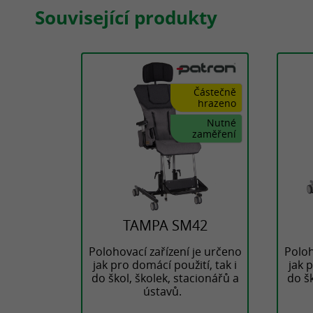
Související produkty
Částečně
hrazeno
Nutné
zaměření
TAMPA SM42
Polohovací zařízení je určeno
Poloh
jak pro domácí použití, tak i
jak 
do škol, školek, stacionářů a
do šk
ústavů.