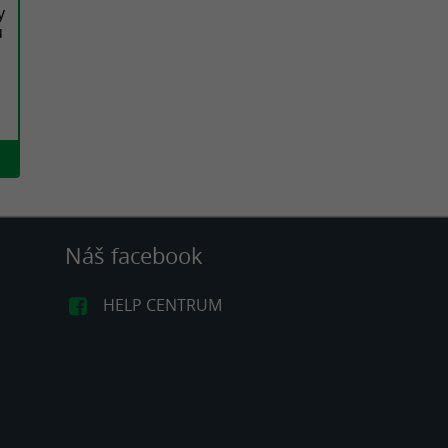
y
u
.
č
Náš facebook
HELP CENTRUM