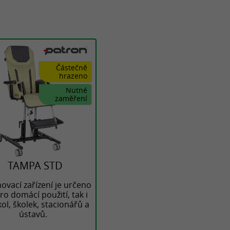
Částečně
hrazeno
Nutné
zaměření
TAMPA STD
ovací zařízení je určeno
pro domácí použití, tak i
ol, školek, stacionářů a
ústavů.