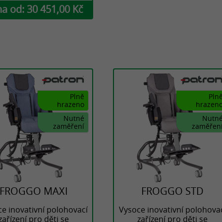
a od: 30 451,00 Kč
Plně
Pln
hrazeno
hrazen
Nutné
Nutn
zaměření
zaměřen
FROGGO MAXI
FROGGO STD
e inovativní polohovací
Vysoce inovativní polohova
zařízení pro děti se
zařízení pro děti se