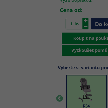
Cena od:
Koupit na pou
Vyzkoušet pom
Vyberte si variantu pr
56
R57
R54