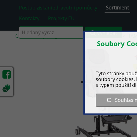
Postup získání zdravotní pomůcky
Sortiment
Kontakty
Projekty EU
Vyhledat
CS
Dětský program
Polohovací zařízení
TA
Soubory Co
Tyto stránky použí
soubory cookies. 
s typem použití d
Souhlasí