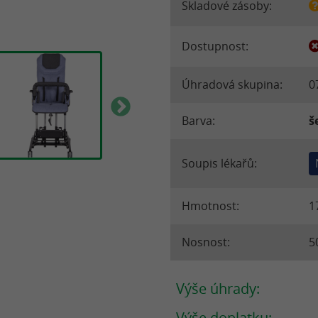
Skladové zásoby:
Dostupnost:
Úhradová skupina:
0
Barva:
š
Soupis lékařů:
Hmotnost:
1
Nosnost:
5
Výše úhrady:
Výše doplatku: