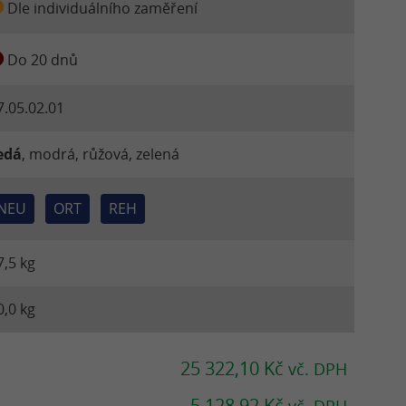
Dle individuálního zaměření
Do 20 dnů
7.05.02.01
edá
, modrá, růžová, zelená
NEU
ORT
REH
7,5 kg
0,0 kg
25 322,10 Kč
vč. DPH
5 128,92 Kč