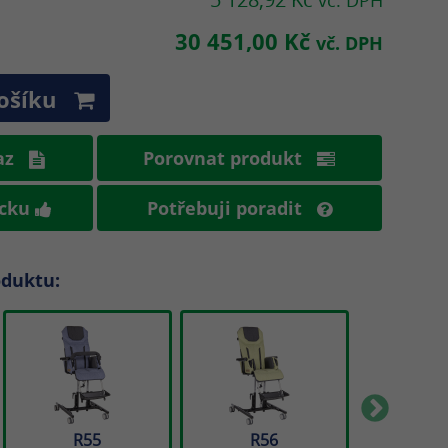
vč. DPH
30 451,00 Kč
vč. DPH
Do košíku
kaz
Porovnat produkt
ůcku
Potřebuji poradit
oduktu:
R55
R56
R5