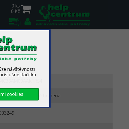
0 ks
0 Kč
0
lýze návštěvnosti
říslušné tlačítko
MC38AM00AAK1R54
emi cookies
omůcka je částečně hrazena
003249