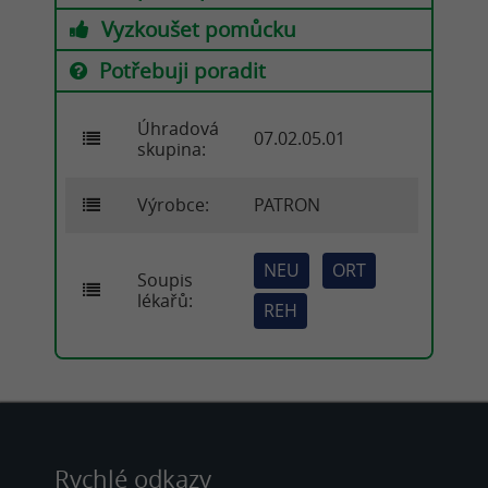
Vyzkoušet pomůcku
Potřebuji poradit
Úhradová
07.02.05.01
skupina:
Výrobce:
PATRON
NEU
ORT
Soupis
lékařů:
REH
Rychlé odkazy