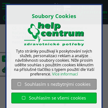
0 ks
0 Kč
Soubory Cookies
0
CS
Dětský program
Příslušenství
Kočárky
Tom 4 Classic
TOM 4 Classic - opěrka podpažní CLASSIC
nastavitelná
Tyto stránky používají k poskytování svých
služeb, personalizaci reklam a analýze
návštěvnosti soubory cookies. Níže prosím
udělte souhlas s použitím cookies kliknutím
na příslušné tlačítko s typem použití dle Vaší
preference.
Více informací
Souhlasím s nezbytnými cookies
Souhlasím se všemi cookies