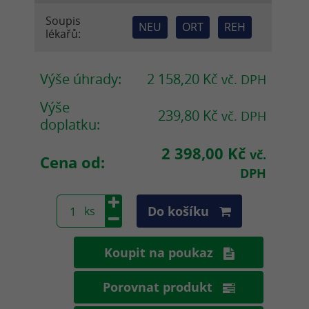
Soupis
NEU
ORT
REH
lékařů:
Výše úhrady:
2 158,20 Kč
vč. DPH
Výše
239,80 Kč
vč. DPH
doplatku:
2 398,00 Kč
vč.
Cena od:
DPH
Do košíku
Koupit na poukaz
Porovnat produkt