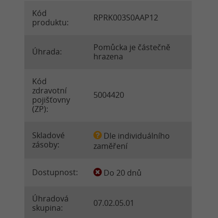
Kód
RPRK003S0AAP12
produktu:
Pomůcka je částečně
Úhrada:
hrazena
Kód
zdravotní
5004420
pojišťovny
(ZP):
Skladové
Dle individuálního
zásoby:
zaměření
Dostupnost:
Do 20 dnů
Úhradová
07.02.05.01
skupina: